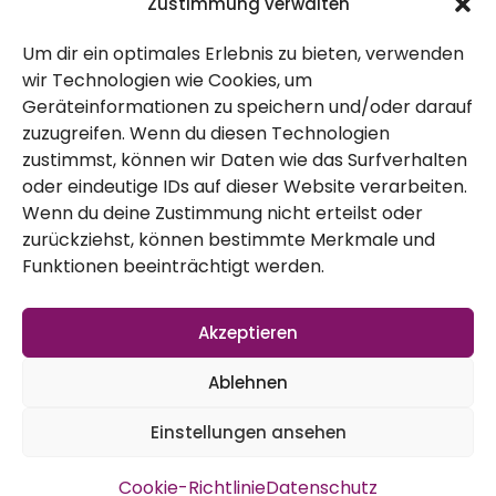
Zustimmung verwalten
Dezember 6, 2014
Um dir ein optimales Erlebnis zu bieten, verwenden
wir Technologien wie Cookies, um
Geräteinformationen zu speichern und/oder darauf
zuzugreifen. Wenn du diesen Technologien
zustimmst, können wir Daten wie das Surfverhalten
oder eindeutige IDs auf dieser Website verarbeiten.
Wenn du deine Zustimmung nicht erteilst oder
Es gibt ein neues Video im
zurückziehst, können bestimmte Merkmale und
Gartengemüsekiosk.
Funktionen beeinträchtigt werden.
Die Winterlasagne kann man super
adaptieren. Unsere Version hier ist eine
Akzeptieren
Lasagne mit Pastinake, Schwarzwurzel und
Ablehnen
Rote Bete:
Einstellungen ansehen
Cookie-Richtlinie
Datenschutz