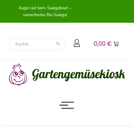
Augen auf beim Saatgutkauf –
samenfestes Bio-Saatgut
0,00
€