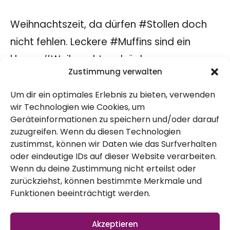
Weihnachtszeit, da dürfen #Stollen doch
nicht fehlen. Leckere #Muffins sind ein
klasse #Weihnachtsgebäck.
Zustimmung verwalten
Lust auf die Weihnachtsbäckerei ist im
Moment ja groß. Also los geht’s . Wir haben
Um dir ein optimales Erlebnis zu bieten, verwenden
wir Technologien wie Cookies, um
uns dann doch für die Form von Muffins
Geräteinformationen zu speichern und/oder darauf
entschieden und logisch, es sollte bei
zuzugreifen. Wenn du diesen Technologien
zustimmst, können wir Daten wie das Surfverhalten
uns ein pflanzliche Variante werden. Viel
oder eindeutige IDs auf dieser Website verarbeiten.
Freude beim inspiriert sein und backen.
Wenn du deine Zustimmung nicht erteilst oder
Das passende VIDEO gibt es auf unserem
zurückziehst, können bestimmte Merkmale und
Funktionen beeinträchtigt werden.
Youtubekanal
https://youtu.be/Isr6QGAduHg
Akzeptieren