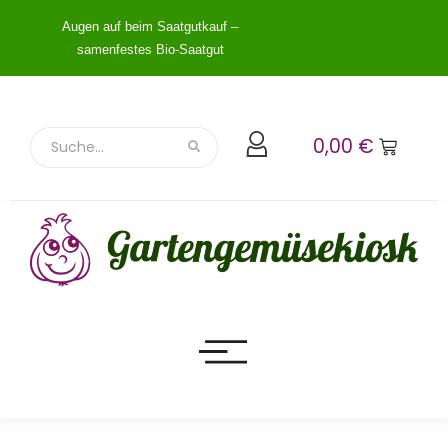
Augen auf beim Saatgutkauf –
samenfestes Bio-Saatgut
0,00
€