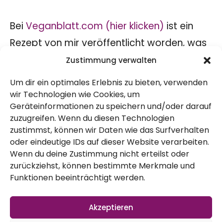
Bei
Veganblatt.com (hier klicken)
ist ein
Rezept von mir veröffentlicht worden, was
mich sehr freut! Dank an Lisa! Nach einigem
Zustimmung verwalten
Ausprobieren habe ich für uns ein Rezept
Um dir ein optimales Erlebnis zu bieten, verwenden
entwickeln können, das Kekse hervorbringt,
wir Technologien wie Cookies, um
Geräteinformationen zu speichern und/oder darauf
auf die wir fliegen.
zuzugreifen. Wenn du diesen Technologien
zustimmst, können wir Daten wie das Surfverhalten
oder eindeutige IDs auf dieser Website verarbeiten.
Wenn du deine Zustimmung nicht erteilst oder
zurückziehst, können bestimmte Merkmale und
Funktionen beeinträchtigt werden.
Akzeptieren