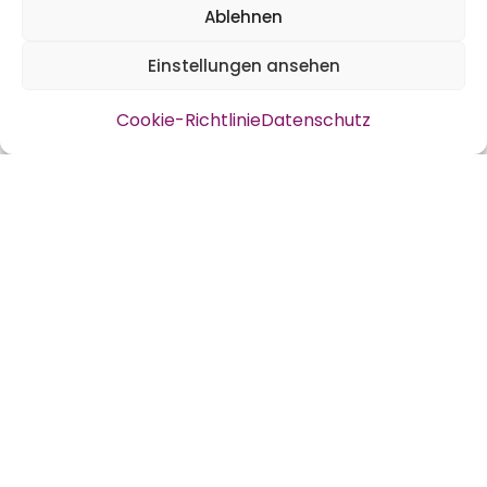
Ablehnen
Einstellungen ansehen
Cookie-Richtlinie
Datenschutz
Spritzgebäck zu Weihnachten
Zutaten für ca. zwei Bleche
125 g weiche/flüssige vegane Margarine