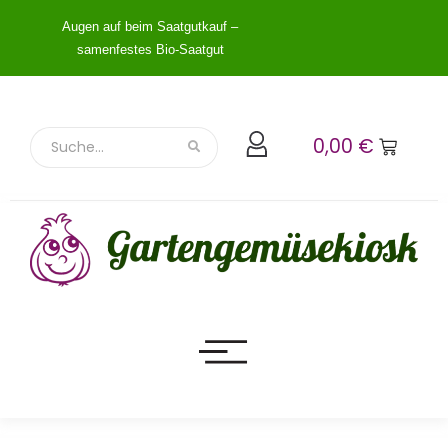
Augen auf beim Saatgutkauf –
samenfestes Bio-Saatgut
0,00
€