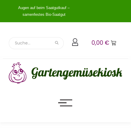
Augen auf beim Saatgutkauf –
samenfestes Bio-Saatgut
0,00
€