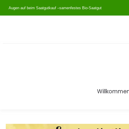
Augen auf beim Saatgutkauf –
samenfestes Bio-Saatgut
Willkomme