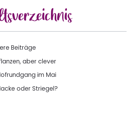
lts
verzeichnis
ere Beiträge
flanzen, aber clever
Hofrundgang im Mai
acke oder Striegel?