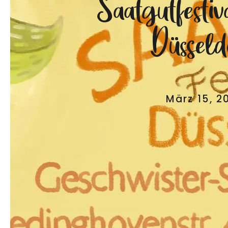
Saatgutfestiv
Düsseld
März 15, 2