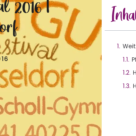
al 2016 |
Inha
orf
Weit
016
P
H