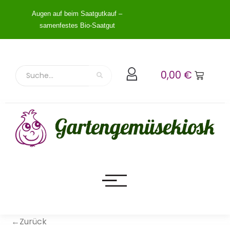
Augen auf beim Saatgutkauf –
samenfestes Bio-Saatgut
0,00
€
←Zurück