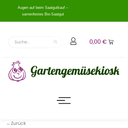
Augen auf beim Saatgutkauf –
samenfestes Bio-Saatgut
0,00
€
←Zurück