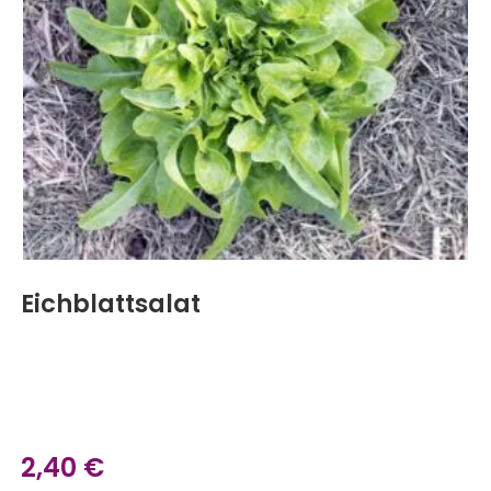
Eichblattsalat
2,40
€