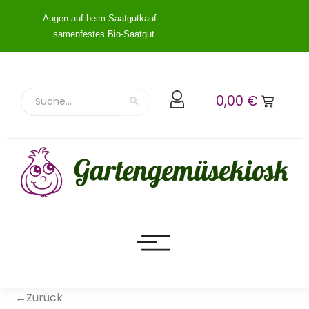
Augen auf beim Saatgutkauf –
samenfestes Bio-Saatgut
0,00
€
←Zurück