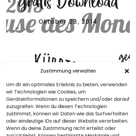
gratis Download
Oktober 28, 2014
Zustimmung verwalten
Um dir ein optimales Erlebnis zu bieten, verwenden
wir Technologien wie Cookies, um
Geräteinformationen zu speichern und/oder darauf
Das nächste Jahr steht zwar noch nicht
zuzugreifen. Wenn du diesen Technologien
direkt vor der Tür, aber der Herbst ist schon
zustimmst, können wir Daten wie das Surfverhalten
angekommen. Das bedeutet erste
oder eindeutige IDs auf dieser Website verarbeiten.
Wenn du deine Zustimmung nicht erteilst oder
Wunschlisten und Gedanken an Geschenke
zurückziehst, können bestimmte Merkmale und