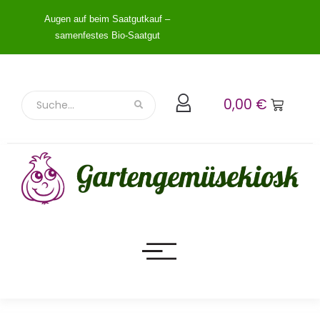
Augen auf beim Saatgutkauf –
samenfestes Bio-Saatgut
0,00
€