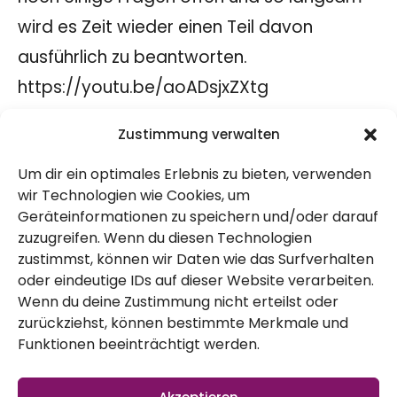
wird es Zeit wieder einen Teil davon
ausführlich zu beantworten.
https://youtu.be/aoADsjxZXtg
Handschuhe?
Zustimmung verwalten
Dieses Mal geht es thematisch um
Um dir ein optimales Erlebnis zu bieten, verwenden
Handschuhe und das Problem, dass wir
wir Technologien wie Cookies, um
immer noch nicht die optimalen
Geräteinformationen zu speichern und/oder darauf
Handschuhe für den Garten gefunden
zuzugreifen. Wenn du diesen Technologien
zustimmst, können wir Daten wie das Surfverhalten
haben – ihr? Was ist eure Empfehlung?
oder eindeutige IDs auf dieser Website verarbeiten.
Dörrgerät
Wenn du deine Zustimmung nicht erteilst oder
zurückziehst, können bestimmte Merkmale und
Unser Dörrgerät ist echt praktisch, ob
Funktionen beeinträchtigt werden.
Wirsingchips, Brühe oder einfach nur
getrocknete Tomaten. Nicht verkehrt die