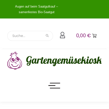
Augen auf beim Saatgutkauf –
samenfestes Bio-Saatgut
0,00
€