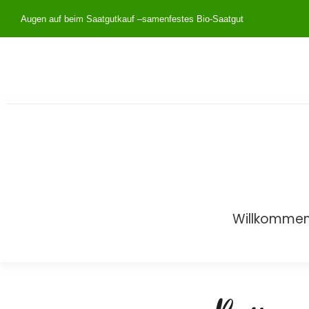
Augen auf beim Saatgutkauf –
samenfestes Bio-Saatgut
Willkomme