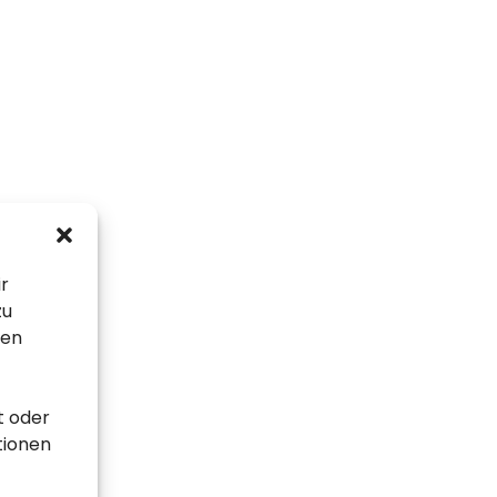
ir
zu
sen
t oder
tionen