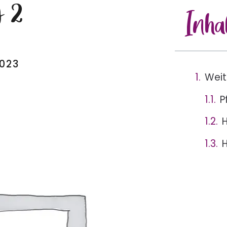
g 2
Inha
2023
Weit
P
H