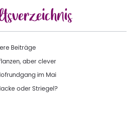
lts
verzeichnis
ere Beiträge
flanzen, aber clever
Hofrundgang im Mai
acke oder Striegel?