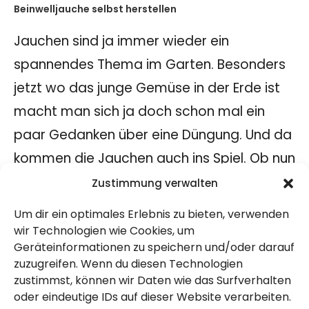
Beinwelljauche selbst herstellen
Jauchen sind ja immer wieder ein
spannendes Thema im Garten. Besonders
jetzt wo das junge Gemüse in der Erde ist
macht man sich ja doch schon mal ein
paar Gedanken über eine Düngung. Und da
kommen die Jauchen auch ins Spiel. Ob nun
jetzt eine Brennesseljauche eine
Zustimmung verwalten
Ackerschachtelhalmjauche oder eine
Um dir ein optimales Erlebnis zu bieten, verwenden
Jauche aus Giersch – die Variation sind ja
wir Technologien wie Cookies, um
Geräteinformationen zu speichern und/oder darauf
sehr vielfältig. Bei uns geht es heute um die
zuzugreifen. Wenn du diesen Technologien
Jauche aus Beinwell, auch Comfrey
zustimmst, können wir Daten wie das Surfverhalten
oder eindeutige IDs auf dieser Website verarbeiten.
genannt. Beinwell wächst gerne in