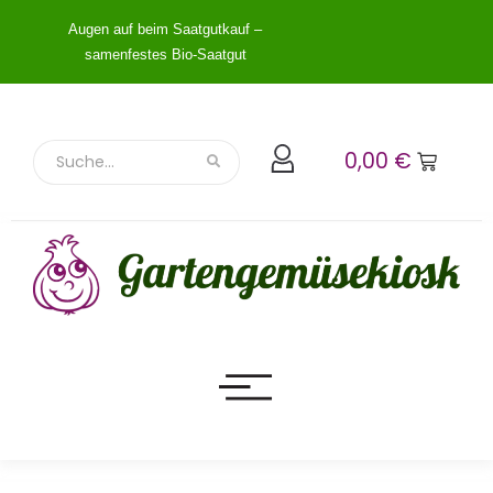
Augen auf beim Saatgutkauf –
samenfestes Bio-Saatgut
0,00
€