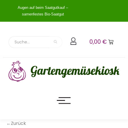
Augen auf beim Saatgutkauf –
samenfestes Bio-Saatgut
0,00
€
←Zurück