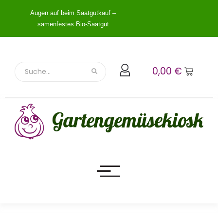
Augen auf beim Saatgutkauf –
samenfestes Bio-Saatgut
0,00
€