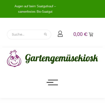
Augen auf beim Saatgutkauf –
samenfestes Bio-Saatgut
0,00
€