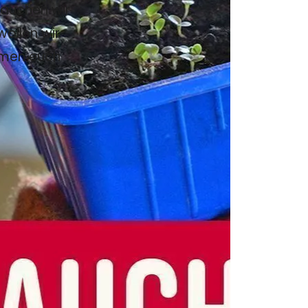
auchen wir
wollen wir
hmen euch