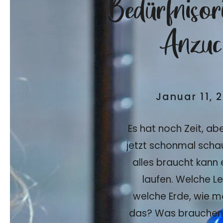
Bedürfnisori
Anzuc
Januar 11, 
Es hat noch Zeit, ab
jetzt schonmal scha
alles braucht kann 
laufen. Welche L
welche Erde, wie m
das? Was brauchen w