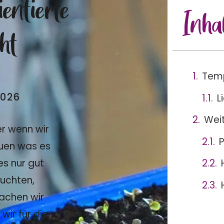
entierte
Inha
ht
Tem
2026
L
Weit
er wenn wir
P
uen was es
es nur gut
euchten,
achen wir
ir für die