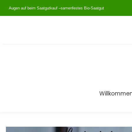
Augen auf beim Saatgutkauf –
samenfestes Bio-Saatgut
Willkomme