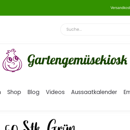
Versandkost
n
Shop
Blog
Videos
Aussaatkalender
E
 50 Stk. Grün