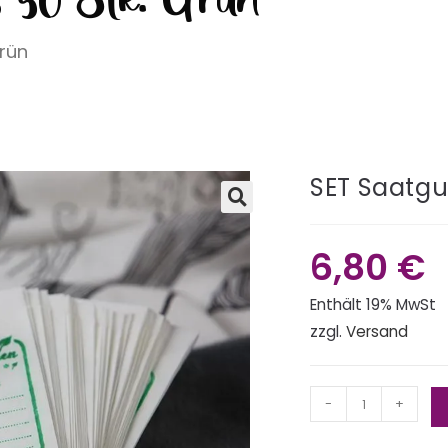
Grün
SET Saatgu
🔍
6,80
€
Enthält 19% MwSt
zzgl.
Versand
-
+