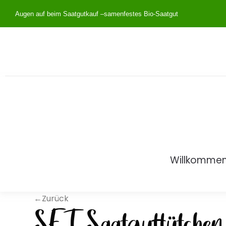
Augen auf beim Saatgutkauf –
samenfestes Bio-Saatgut
Willkomme
←Zurück
SET Saatguttütchen,