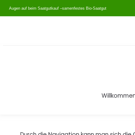
Augen auf beim Saatgutkauf –
samenfestes Bio-Saatgut
Willkomme
Durch die Navigation kann man sich die 