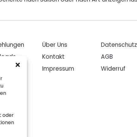
ehlungen
Über Uns
Datenschutz
loads
Kontakt
AGB
pte
Impressum
Widerruf
ir
zu
sen
t oder
tionen