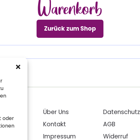
Warenkorb
Zurück zum Shop
ir
zu
sen
ehlungen
Über Uns
Datenschutz
t oder
loads
Kontakt
AGB
tionen
pte
Impressum
Widerruf