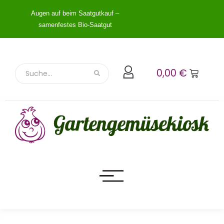
Augen auf beim Saatgutkauf –
samenfestes Bio-Saatgut
0,00
€