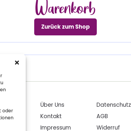
Warenkorb
Zurück zum Shop
ir
zu
sen
ehlungen
Über Uns
Datenschutz
t oder
loads
Kontakt
AGB
tionen
pte
Impressum
Widerruf