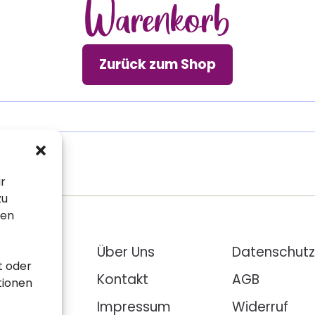
Warenkorb
Zurück zum Shop
ir
zu
sen
ehlungen
Über Uns
Datenschutz
t oder
loads
Kontakt
AGB
tionen
pte
Impressum
Widerruf