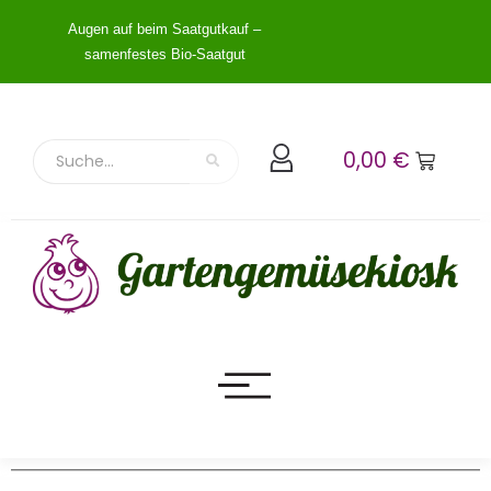
Augen auf beim Saatgutkauf –
samenfestes Bio-Saatgut
0,00
€