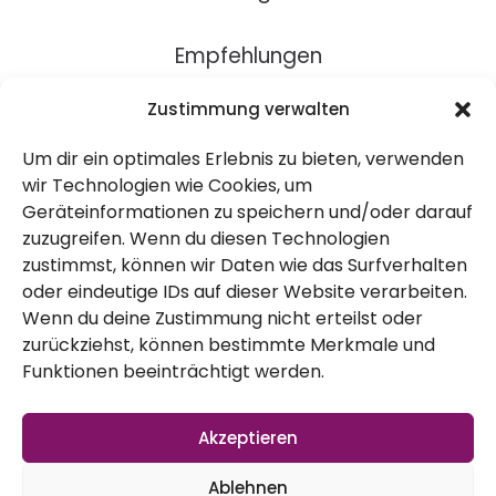
Zustimmung verwalten
13,00
€
15,00
€
Um dir ein optimales Erlebnis zu bieten, verwenden
Enthält 19% MwSt
Enthält 19% MwSt
wir Technologien wie Cookies, um
zzgl.
Versand
zzgl.
Versand
Geräteinformationen zu speichern und/oder darauf
zuzugreifen. Wenn du diesen Technologien
Lieferzeit: nicht angegeben
Lieferzeit: nicht angegeben
zustimmst, können wir Daten wie das Surfverhalten
oder eindeutige IDs auf dieser Website verarbeiten.
In den Warenkorb
In den Warenkorb
Wenn du deine Zustimmung nicht erteilst oder
zurückziehst, können bestimmte Merkmale und
Funktionen beeinträchtigt werden.
Akzeptieren
Ablehnen